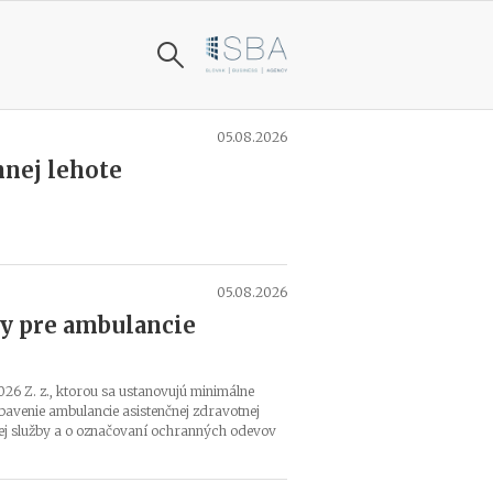
NAJNOVŠIE
05.08.2026
N
nnej lehote
o
v
á
v
y
h
05.08.2026
l
y pre ambulancie
á
š
k
026 Z. z., ktorou sa ustanovujú minimálne
a
bavenie ambulancie asistenčnej zdravotnej
u
nej služby a o označovaní ochranných odevov
p
r
a