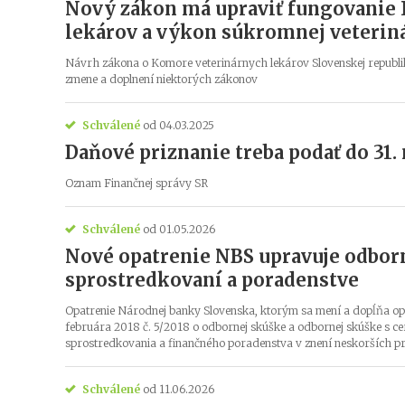
Nový zákon má upraviť fungovanie
lekárov a výkon súkromnej veterin
Návrh zákona o Komore veterinárnych lekárov Slovenskej republi
zmene a doplnení niektorých zákonov
Schválené
od 04.03.2025
Daňové priznanie treba podať do 31.
Oznam Finančnej správy SR
Schválené
od 01.05.2026
Nové opatrenie NBS upravuje odbor
sprostredkovaní a poradenstve
Opatrenie Národnej banky Slovenska, ktorým sa mení a dopĺňa op
februára 2018 č. 5/2018 o odbornej skúške a odbornej skúške s ce
sprostredkovania a finančného poradenstva v znení neskorších p
Schválené
od 11.06.2026