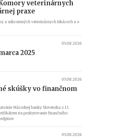
é
 Komory veterinárnych
k
árnej praxe
n
á
ky a súkromných veterinárnych lekároch a o
v
r
h
05.08.2026
o
m
 marca 2025
d
o
o
b
05.08.2026
c
né skúšky vo finančnom
h
o
d
n
atrenie Národnej banky Slovenska z 13.
rtifikátom na poskytovanie finančného
é
redpisov
h
o
r
05.08.2026
e