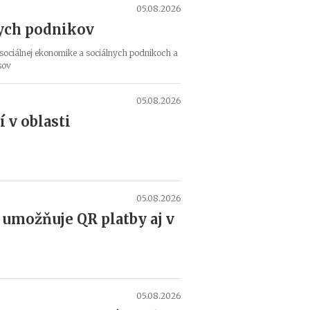
v
05.08.2026
u
nych podnikov
j
e
sociálnej ekonomike a sociálnych podnikoch a
d
sov
o
k
05.08.2026
u
 v oblasti
m
e
n
t
y
p
05.08.2026
r
i
 umožňuje QR platby aj v
k
l
a
d
a
05.08.2026
n