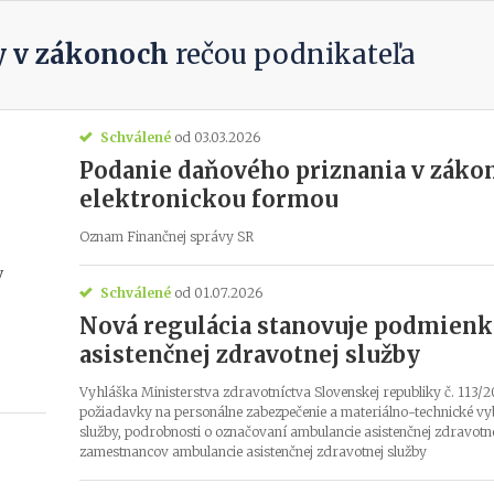
 v zákonoch
rečou podnikateľa
Schválené
od 03.03.2026
Podanie daňového priznania v záko
elektronickou formou
Oznam Finančnej správy SR
y
Schválené
od 01.07.2026
Nová regulácia stanovuje podmienk
asistenčnej zdravotnej služby
Vyhláška Ministerstva zdravotníctva Slovenskej republiky č. 113/2
požiadavky na personálne zabezpečenie a materiálno-technické vy
služby, podrobnosti o označovaní ambulancie asistenčnej zdravot
zamestnancov ambulancie asistenčnej zdravotnej služby