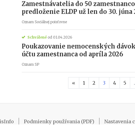
Zamestnávatelia do 50 zamestnanco
predloženie ELDP už len do 30. júna
Oznam Sociálnej poisťovne
Schválené
od 01.04.2026
Poukazovanie nemocenských dávok a
účtu zamestnanca od apríla 2026
Oznam SP
Predchádzajúca strana
«
1
2
3
4
5
.
isInfo
Podmienky používania (PDF)
Nastavenia 