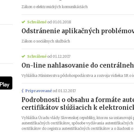
Zákon o elektronických komunikáciách
Schválené
od 01.01.2018
Odstránenie aplikačných problémov
Zákon o sociálnych službách
Schválené
od 01.12.2017
On-line nahlasovanie do centrálneho
Vyhláška Ministerstva pôdohospodárstva a rozvoja vidieka SR o iden
Pripravované
od 01.12.2017
Podrobnosti o obsahu a formáte aut
certifikátov slúžiacich k elektroni
Vyhláška Úradu vlády Slovenskej republiky, ktorou sa ustanovujú
autentifikačných certifikátov, spôsobe vydávania autentifikačných 
certifikátov do registra autentifikačných certifikátov a o žiadosti o