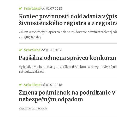
Schválené
od 01.07.2018
Koniec povinnosti dokladania výpi
živnostenského registra a z registr
Zákon o niektorých opatreniach na znižovanie administratívnej 
verejnej správy
Schválené
od 01.11.2017
Paušálna odmena správcu konkurzn
Vyhláška Ministerstva spravodlivosti SR, ktorou sa vykonávajú ni
reštrukturalizácii
Schválené
od 01.01.2018
Zmena podmienok na podnikanie v o
nebezpečným odpadom
Zákon o odpadoch