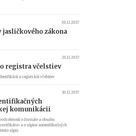
u
h
r
a
30.11.2017
d
 jasličkového zákona
i
ť
p
o
25.11.2017
i
s
 registra včelstiev
t
n
tifikácii a registrácii včelstiev
é
v
10.11.2017
n
entifikačných
o
v
ckej komunikácii
e
j
 podrobnosti o formáte a obsahu
v
certifikátov a o zápise autentifikačných
 tento zápis
ý