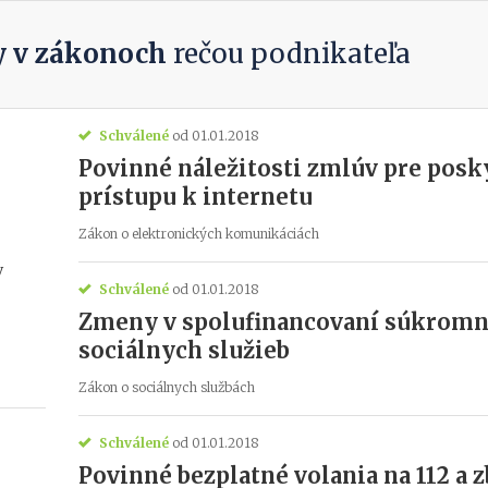
 v zákonoch
rečou podnikateľa
Schválené
od 01.01.2018
Povinné náležitosti zmlúv pre posk
prístupu k internetu
Zákon o elektronických komunikáciách
y
Schválené
od 01.01.2018
Zmeny v spolufinancovaní súkromn
sociálnych služieb
Zákon o sociálnych službách
Schválené
od 01.01.2018
Povinné bezplatné volania na 112 a z